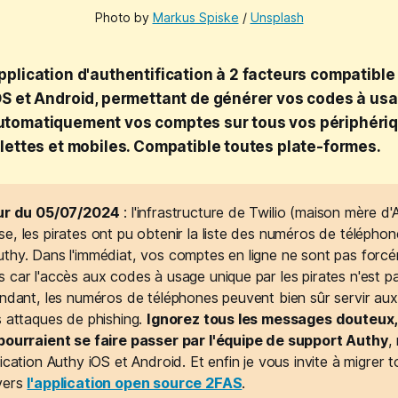
Photo by
Markus Spiske
/
Unsplash
pplication d'authentification à 2 facteurs compatibl
OS et Android, permettant de générer vos codes à us
utomatiquement vos comptes sur tous vos périphériq
blettes et mobiles. Compatible toutes plate-formes.
our du 05/07/2024
: l'infrastructure de Twilio (maison mère d'
, les pirates ont pu obtenir la liste des numéros de téléphone
thy. Dans l'immédiat, vos comptes en ligne ne sont pas forc
car l'accès aux codes à usage unique par les pirates n'est pa
endant, les numéros de téléphones peuvent bien sûr servir au
s attaques de phishing.
Ignorez tous les messages douteux, 
pourraient se faire passer par l'équipe de support Authy
,
ication Authy iOS et Android. Et enfin je vous invite à migrer 
vers
l'application open source 2FAS
.