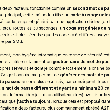
n à deux facteurs fonctionne comme un
second mot de pa
e principal, cette méthode utilise un
code à usage uniqu
é sur le temps et généré par une application dédiée (ord
s, etc). Toutes les 30 secondes,
un code est généré de 
océdé est plus sécurisé que les codes à 6 chiffres envoyés
le par SMS.
ement, mon hygiène informatique en terme de sécurité est
nte. J'utilise notamment un
gestionnaire de mot de pa
pres serveurs et dont je contrôle totalement la chaîne (
. Ce gestionnaire me permet de
générer des mots de pa
de passes
encore plus sécurisés, par conséquent, tous 
un mot de passe différent et ayant au minimum 20 ca
ant informaticien je suis un utilisateur (très) averti sur la s
cela que
j'active toujours
, lorsque cela est proposé dans
tification à deux facteurs, plus communément abrégé
A2F