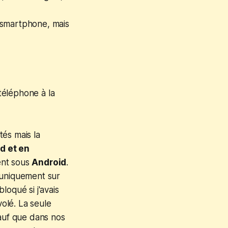
smartphone, mais
 téléphone à la
ités mais la
d et en
ment sous
Android
.
 uniquement sur
loqué si j'avais
olé. La seule
sauf que dans nos