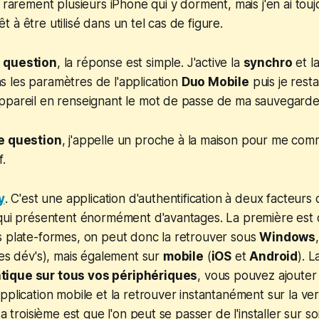
s rarement plusieurs iPhone qui y dorment, mais j'en ai tou
 à être utilisé dans un tel cas de figure.
 question
, la réponse est simple. J'active la
synchro
et l
 les paramètres de l'application
Duo Mobile
puis je res
ppareil en renseignant le mot de passe de ma sauvegarde
me question
, j'appelle un proche à la maison pour me co
f.
y
. C'est une application d'authentification à deux facteurs
qui présentent énormément d'avantages. La première est q
s plate-formes, on peut donc la retrouver sous
Windows
les dév's), mais également sur
mobile
(
iOS
et
Android
). 
ique sur tous vos périphériques
, vous pouvez ajoute
pplication mobile et la retrouver instantanément sur la ver
La troisième est que l'on peut se passer de l'installer sur s