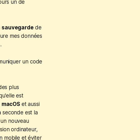
jours un de
a
sauvegarde
de
taure mes données
.
mmuniquer un code
 des plus
u'elle est
,
macOS
et aussi
La seconde est la
r un nouveau
sion ordinateur,
on mobile et éviter