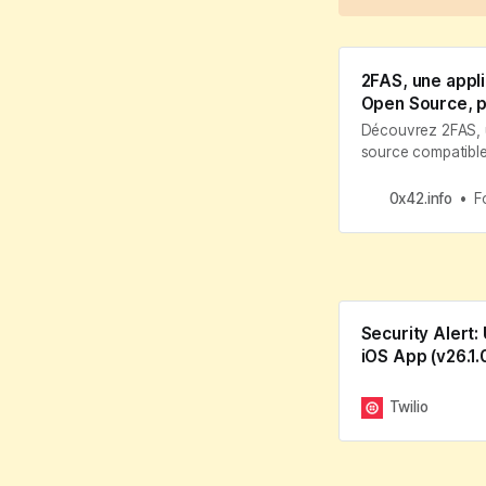
2FAS, une appli 
Open Source, p
Découvrez 2FAS, u
source compatible
0x42.info
F
Security Alert:
iOS App (v26.1.
Twilio