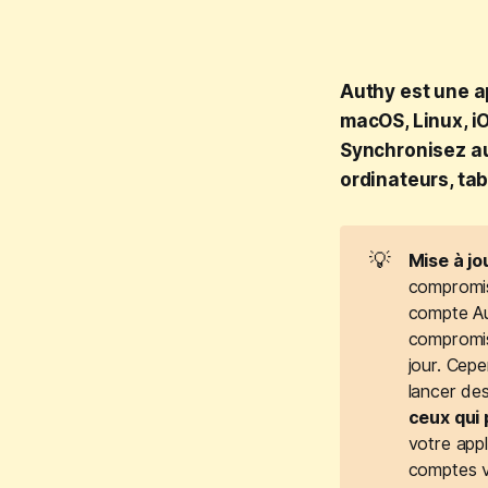
Authy est une a
macOS, Linux, i
Synchronisez a
ordinateurs, ta
💡
Mise à j
compromise
compte Au
compromis 
jour. Cep
lancer de
ceux qui 
votre appl
comptes 