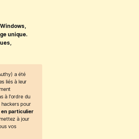
e Windows,
age unique.
ues,
Authy) a été
s liés à leur
ément
s à l'ordre du
x hackers pour
en particulier
 mettez à jour
tous vos