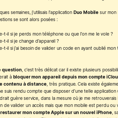
ques semaines, j'utilisais l'application
Duo Mobile
sur mon 
tions se sont alors posées :
-t-il si je perds mon téléphone ou que l'on me le vole ?
-t-il si je change d'appareil ?
-t-il si j'ai besoin de valider un code en ayant oublié mon
e question
, c'est très délicat car il existe plusieurs possibil
erait à
bloquer mon appareil depuis mon compte iClou
le contenu à distance
, très pratique. Cela existe égale
e suis rendu compte que disposer d'une telle application
rait guère service, dans la mesure où je me retrouverais b
n de valider un accès mais que mon mobile est perdu ou v
e
restaurer mon compte Apple sur un nouvel iPhone
, 