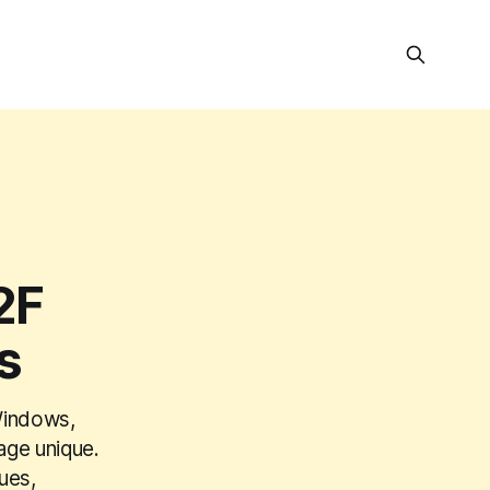
2F
s
 Windows,
age unique.
ues,