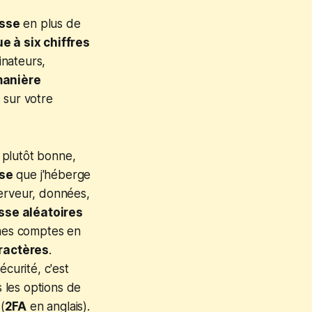
sse
en plus de
e à six chiffres
inateurs,
manière
 sur votre
 plutôt bonne,
sse
que j'héberge
serveur, données,
sse aléatoires
mes comptes en
ractères
.
écurité, c'est
 les options de
(
2FA
en anglais).