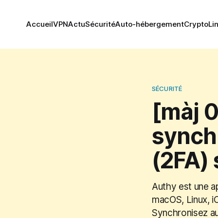
Accueil
VPN
Actu
Sécurité
Auto-hébergement
Crypto
Li
SÉCURITÉ
[màj 
synch
(2FA) 
Authy est une ap
macOS, Linux, i
Synchronisez a