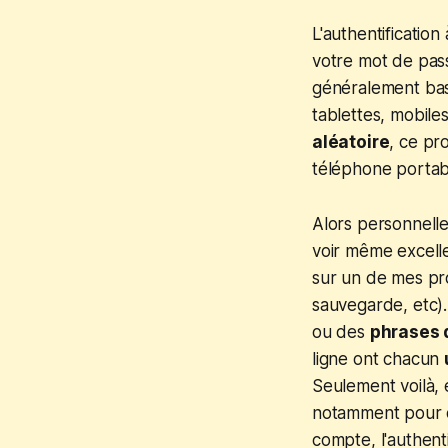
L'authentificatio
votre mot de pass
généralement bas
tablettes, mobile
aléatoire
, ce pr
téléphone portab
Alors personnell
voir même excelle
sur un de mes pro
sauvegarde, etc)
ou des
phrases 
ligne ont chacun
Seulement voilà, ét
notamment pour 
compte, l'authen