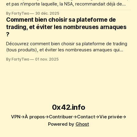
et pas n'importe laquelle, la NSA, recommandait déjà de
redémarrer son smartphone au moins une fois par semaine
By FortyTwo
30 déc. 2025
ou plus. Désormais, l'ANSSI va encore plus loin et
Comment bien choisir sa plateforme de
recommande carrément de l'éteindre au moins une à deux
trading, et éviter les nombreuses arnaques
fois par semaine, ou plus également. Je
?
Découvrez comment bien choisir sa plateforme de trading
(tous produits), et éviter les nombreuses arnaques qui
pullulent sur Internet. 50€ en cryptomonnaies offert.
By FortyTwo
01 nov. 2025
0x42.info
VPN→
À propos→
Contribuer→
Contact→
Vie privée→
Powered by
Ghost