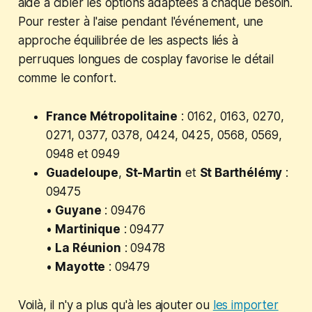
aide à cibler les options adaptées à chaque besoin.
Pour rester à l'aise pendant l'événement, une
approche équilibrée de les aspects liés à
perruques longues de cosplay favorise le détail
comme le confort.
France Métropolitaine
: 0162, 0163, 0270,
0271, 0377, 0378, 0424, 0425, 0568, 0569,
0948 et 0949
Guadeloupe
,
St-Martin
et
St Barthélémy
:
09475
•
Guyane
: 09476
•
Martinique
: 09477
•
La Réunion
: 09478
•
Mayotte
: 09479
Voilà, il n'y a plus qu'à les ajouter ou
les importer