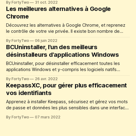
By FortyTwo
31 oct. 2022
Les meilleures alternatives à Google
Chrome
Découvrez les alternatives à Google Chrome, et reprenez
le contrôle de votre vie privée. Il existe bon nombre de
navigateurs plus éthiques, et qui offrent un meilleur contrôle
By FortyTwo
06 juin 2022
de vos données et de l'utilisation que vous en faites.
BCUninstaller, l'un des meilleurs
désinstalleurs d'applications Windows
BCUninstaller, pour désinstaller efficacement toutes les
applications Windows et y-compris les logiciels natifs
Windows. Nettoyer la base de registre et supprimer les
By FortyTwo
26 avr. 2022
vestiges d'applications.
KeepassXC, pour gérer plus efficacement
vos identifiants
Apprenez à installer Keepass, sécurisez et gérez vos mots
de passe et données les plus sensibles dans une interface
graphique moderne et complète. À la maison comme en
By FortyTwo
07 mars 2022
mobilité.