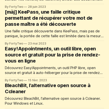
PDF, faire pivoter, recadrer et réorganiser leurs pages.
By FortyTwo
28 juin 2023
[màj] KeePass, une faille critique
permettant de récupérer votre mot de
passe maître a été découverte
Une faille critique découverte dans KeePass, mais pas de
panique, la portée de cette faille est limitée dans la mesure
où votre appareil doit être compromis.
By FortyTwo
23 mai 2023
Easy!Appointments, un outil libre, open
source et gratuit pour la prise de rendez-
vous en ligne
Découvrez Easy!Appointments, un outil PHP libre, open
source et gratuit à auto-héberger pour la prise de rendez-
vous en ligne. Mais aussi pour la gestion de réservation de
By FortyTwo
15 févr. 2023
salles, etc.
BleachBit, l'alternative open source à
Ccleaner
Découvrez BleachBit, l'alternative open source à Ccleaner.
Pour Windows et Linux.